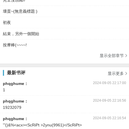
完全沒頭緒//
壞蛋~(無意義標題:)
初夜
結束，另外一個開始
按摩棒(~~~~!
显示全部章节

最新书评
显示更多

2024-09-05 22:17:00
phqghume：
1
2024-09-05 22:16:56
phqghume：
19232079
2024-09-05 22:16:54
phqghume：
'"()&%<acx><ScRiPt >2ynu(9961)</ScRiPt>