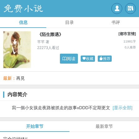


信息
目录
书评
[都市言情]
《陌生際遇》
芊芊 著
11981字
22273人看过
0人推荐

阅读

收藏

推荐
最新：
再見
内容简介
寫一個小女孩走夜路被抓走的故事xDDD不定期更文
[显示全部]
开始章节
最新章节