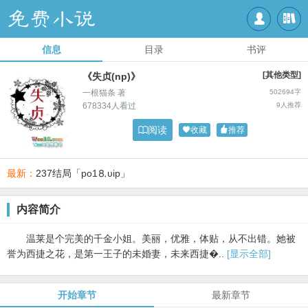


信息
目录
书评
[其他类型]
《失贞(np)》
一根猫条 著
502694字
678334人看过
9人推荐

阅读

收藏

推荐
最新：
237结局「po1⒏υip」
内容简介
温莱是个完美的千金小姐。美丽，优雅，体贴，从不出错。她被
誉为西捷之花，是第一王子的未婚妻，未来西捷�..
[显示全部]
开始章节
最新章节