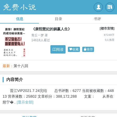


信息
目录
书评
[都市言情]
《康熙慧妃的躺赢人生》
青丘一梦 著
87248字
14618人看过
0人推荐

阅读

收藏

推荐
最新：
第十八回
内容简介
晋江VIP2021.7.24完结 总书评数：6277 当前被收藏数：448
13 营养液数：25802 文章积分：388,172,288 文案： 从养在
慈宁�..
[显示全部]