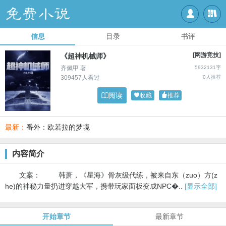


信息
目录
书评
[网游竞技]
《超神机械师》
齐佩甲 著
5932131字
309457人看过
0人推荐

阅读

收藏

推荐
最新：
番外：欧若拉的梦境
内容简介
文案： 韩萧，《星海》骨灰级代练，被来自东（zuo）方(z
he)的神秘力量扔进穿越大军，携带玩家面板变成NPC�..
[显示全部]
开始章节
最新章节