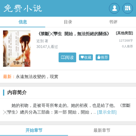


信息
目录
书评
[其他类型]
《禁斷╳孿生 開始，無法拒絕的關係》
近別 著
127268字
30147人看过
0人推荐

阅读

收藏

推荐
最新：
永遠無法改變的，現實
内容简介
她的初吻，是被哥哥所奪走的。她的初夜，也是給了他。《禁斷
╳孿生》總共分為三部曲：第一部 開始，開始，..
[显示全部]
开始章节
最新章节